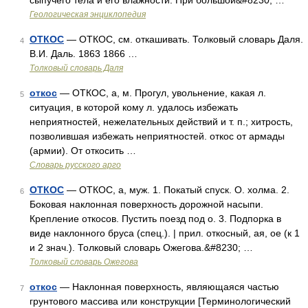
сыпучего тела и его влажности. При большой&#8230; …
Геологическая энциклопедия
ОТКОС
— ОТКОС, см. откашивать. Толковый словарь Даля.
4
В.И. Даль. 1863 1866 …
Толковый словарь Даля
откос
— ОТКОС, а, м. Прогул, увольнение, какая л.
5
ситуация, в которой кому л. удалось избежать
неприятностей, нежелательных действий и т. п.; хитрость,
позволившая избежать неприятностей. откос от армады
(армии). От откосить …
Словарь русского арго
ОТКОС
— ОТКОС, а, муж. 1. Покатый спуск. О. холма. 2.
6
Боковая наклонная поверхность дорожной насыпи.
Крепление откосов. Пустить поезд под о. 3. Подпорка в
виде наклонного бруса (спец.). | прил. откосный, ая, ое (к 1
и 2 знач.). Толковый словарь Ожегова.&#8230; …
Толковый словарь Ожегова
откос
— Наклонная поверхность, являющаяся частью
7
грунтового массива или конструкции [Терминологический