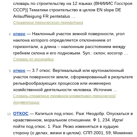
словарь по строительству на 12 языках (ВНИИИС Госстроя
СССР)] Тематики строительство в целом EN slope DE
AnlaufNeigung FR pentetalus …
Справочник технического переводчика
откос
— Наклонный участок земной поверхности, угол
8
наклона которого определяется отклонением от
горизонтали, а длина – наклонным расстоянием между
гребнем склона и его подножьем. Syn.: склон; косогор …
Словарь по географии
откос
— 3.7 откос: Вертикальный или крутонаклонный
9
участок поверхности земли, сформированный в результате
рельефообразующих процессов или инженерно
хозяйственной деятельности человека. Источник …
Словарь-справочник терминов нормативно-технической
документации
ОТКОС
— Катиться под откос. Разг. Неодобр. Опускаться в
10
нравственном, моральном отношении. Ф 1, 234. Идти/
пойти под откос. 1. Разг. Резко изменяться в худшую
сторону (о делах, жизни в целом). СПП 2001, 59; Мокиенко