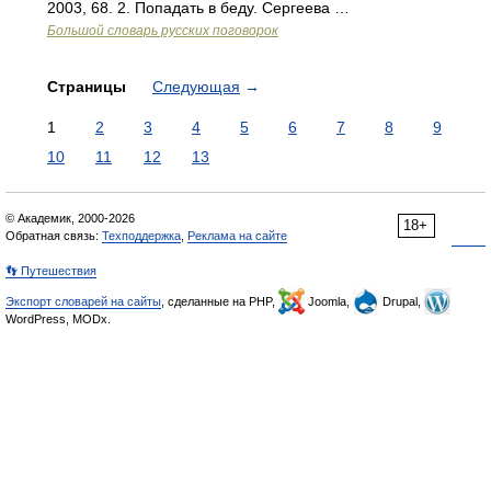
2003, 68. 2. Попадать в беду. Сергеева …
Большой словарь русских поговорок
Страницы
Следующая
→
1
2
3
4
5
6
7
8
9
10
11
12
13
© Академик, 2000-2026
18+
Обратная связь:
Техподдержка
,
Реклама на сайте
👣 Путешествия
Экспорт словарей на сайты
, сделанные на PHP,
Joomla,
Drupal,
WordPress, MODx.