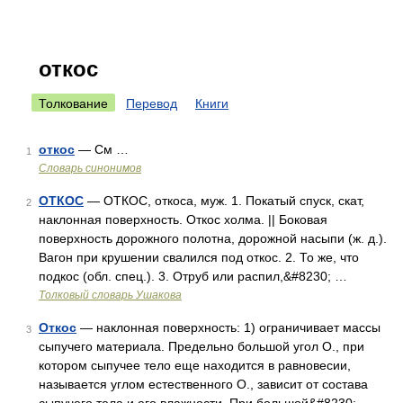
откос
Толкование
Перевод
Книги
откос
— См …
1
Словарь синонимов
ОТКОС
— ОТКОС, откоса, муж. 1. Покатый спуск, скат,
2
наклонная поверхность. Откос холма. || Боковая
поверхность дорожного полотна, дорожной насыпи (ж. д.).
Вагон при крушении свалился под откос. 2. То же, что
подкос (обл. спец.). 3. Отруб или распил,&#8230; …
Толковый словарь Ушакова
Откос
— наклонная поверхность: 1) ограничивает массы
3
сыпучего материала. Предельно большой угол О., при
котором сыпучее тело еще находится в равновесии,
называется углом естественного О., зависит от состава